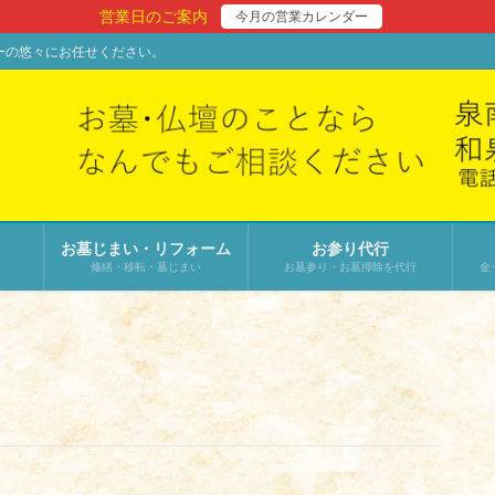
営業日のご案内
今月の営業カレンダー
ーの悠々にお任せください。
お墓じまい・リフォーム
お参り代行
修繕・移転・墓じまい
お墓参り・お墓掃除を代行
金