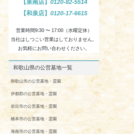
【泉南店】
0120-82-5514
【和泉店】
0120-17-6615
営業時間9:30 〜 17:00（水曜定休）
当社はしつこい営業はしておりません。
お気軽にお問い合わせください。
和歌山県の公営墓地一覧
和歌山市の公営墓地・霊園
伊都郡の公営墓地・霊園
岩出市の公営墓地・霊園
橋本市の公営墓地・霊園
海南市の公営墓地・霊園