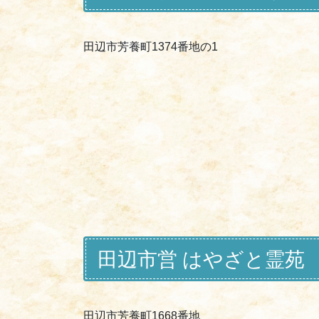
田辺市芳養町1374番地の1
田辺市営 はやざと霊苑
田辺市芳養町1668番地