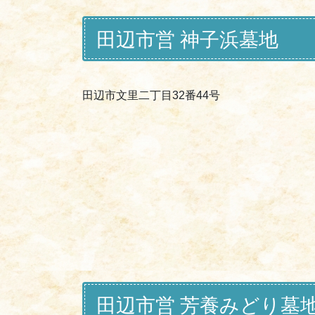
田辺市営 神子浜墓地
田辺市文里二丁目32番44号
田辺市営 芳養みどり墓