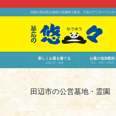
コ
ナ
ン
ビ
信頼の高品質を納得の低価格で販売、万全のアフターフォロ
テ
ゲ
ン
ー
ツ
シ
に
ョ
移
ン
動
に
移
新しくお墓を建てる
お墓の追加彫刻
動
お墓の形・価格
棹石、霊標への彫刻
田辺市の公営墓地・霊園