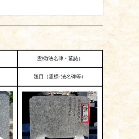
霊標(法名碑・墓誌）
題目（霊標･法名碑等）