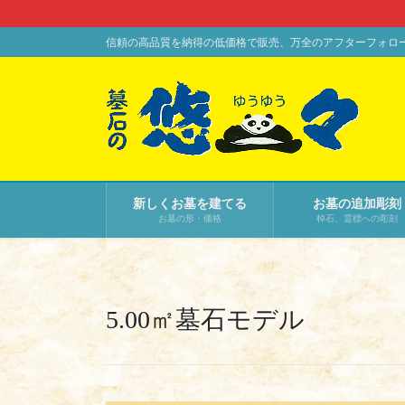
コ
ナ
ン
ビ
信頼の高品質を納得の低価格で販売、万全のアフターフォロ
テ
ゲ
ン
ー
ツ
シ
に
ョ
移
ン
動
に
移
新しくお墓を建てる
お墓の追加彫刻
動
お墓の形・価格
棹石、霊標への彫刻
5.00㎡墓石モデル