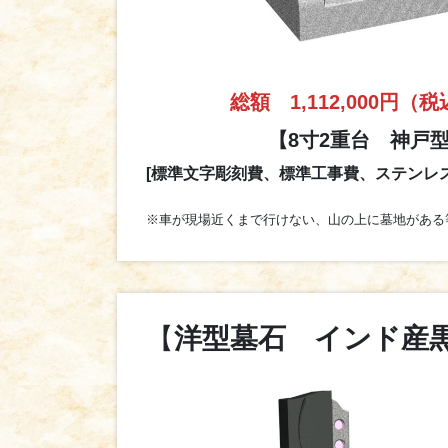
総額 1,112,000円（税込
【8寸2重台 神戸
[標準文字彫刻費、標準工事費、ステンレス
※車が現場近くまで行けない、山の上に墓地がある
【
洋型墓石
インド産