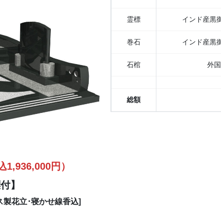
霊標
インド産黒
巻石
インド産黒
石棺
外国
総額
1,936,000円）
標付】
製花立･寝かせ線香込]