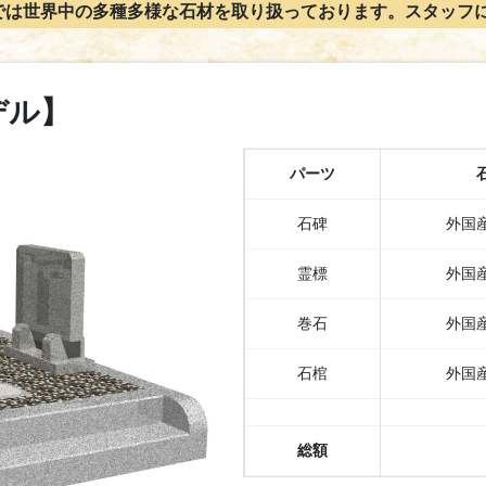
では世界中の多種多様な石材を取り扱っております。スタッフ
デル】
パーツ
石碑
外国
霊標
外国
巻石
外国
石棺
外国
総額