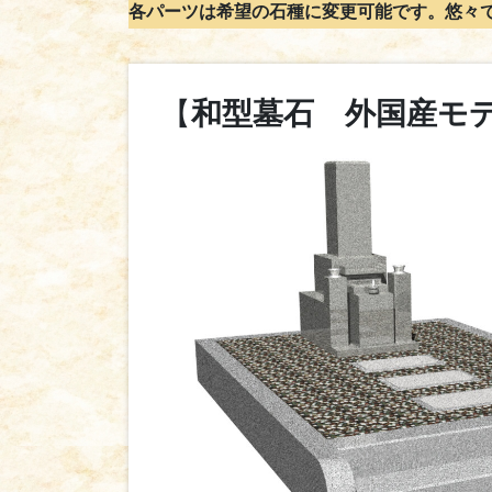
各パーツは希望の石種に変更可能です。悠々
【
和型墓石
外国産モ